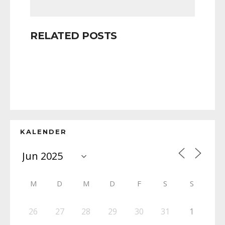
RELATED POSTS
KALENDER
M
D
M
D
F
S
S
26
27
28
29
30
31
1