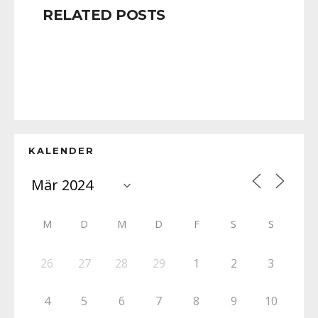
RELATED POSTS
KALENDER
M
D
M
D
F
S
S
26
27
28
29
1
2
3
4
5
6
7
8
9
10