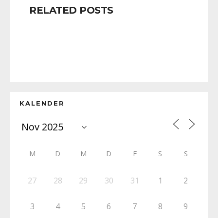
RELATED POSTS
KALENDER
M
D
M
D
F
S
S
27
28
29
30
31
1
2
3
4
5
6
7
8
9