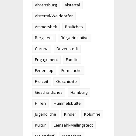
Ahrensburg
Alstertal
Alstertal/Walddörfer
Ammersbek
Bauliches
Bergstedt
Bürgerinitiative
Corona
Duvenstedt
Engagement
Familie
Ferientipp
Formsache
Freizeit
Geschichte
Geschäftliches
Hamburg
Hilfen
Hummelsbüttel
Jugendliche
Kinder
Kolumne
Kultur
Lemsahl-Mellingstedt