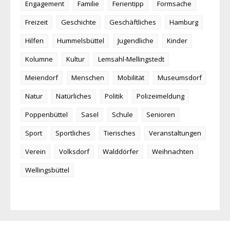
Engagement
Familie
Ferientipp
Formsache
Freizeit
Geschichte
Geschäftliches
Hamburg
Hilfen
Hummelsbüttel
Jugendliche
Kinder
Kolumne
Kultur
Lemsahl-Mellingstedt
Meiendorf
Menschen
Mobilität
Museumsdorf
Natur
Natürliches
Politik
Polizeimeldung
Poppenbüttel
Sasel
Schule
Senioren
Sport
Sportliches
Tierisches
Veranstaltungen
Verein
Volksdorf
Walddörfer
Weihnachten
Wellingsbüttel