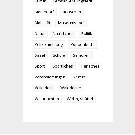
Kultur
Lemsahl-Mellingstedt
Meiendorf
Menschen
Mobilität
Museumsdorf
Natur
Natürliches
Politik
Polizeimeldung
Poppenbüttel
Sasel
Schule
Senioren
Sport
Sportliches
Tierisches
Veranstaltungen
Verein
Volksdorf
Walddörfer
Weihnachten
Wellingsbüttel