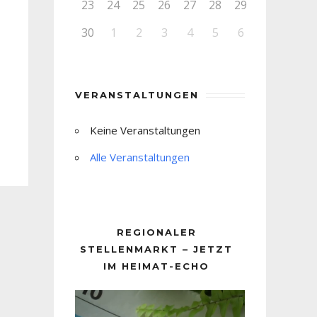
23
24
25
26
27
28
29
30
1
2
3
4
5
6
VERANSTALTUNGEN
Keine Veranstaltungen
Alle Veranstaltungen
REGIONALER
STELLENMARKT – JETZT
IM HEIMAT-ECHO
Video-