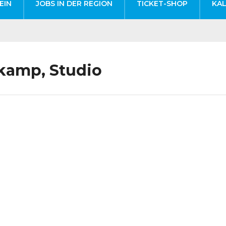
EIN
JOBS IN DER REGION
TICKET-SHOP
KA
kamp, Studio