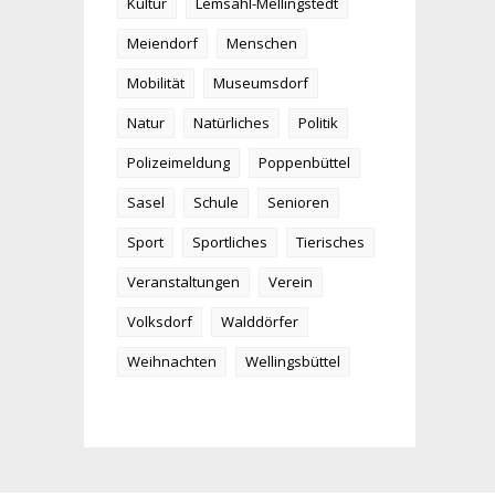
Kultur
Lemsahl-Mellingstedt
Meiendorf
Menschen
Mobilität
Museumsdorf
Natur
Natürliches
Politik
Polizeimeldung
Poppenbüttel
Sasel
Schule
Senioren
Sport
Sportliches
Tierisches
Veranstaltungen
Verein
Volksdorf
Walddörfer
Weihnachten
Wellingsbüttel