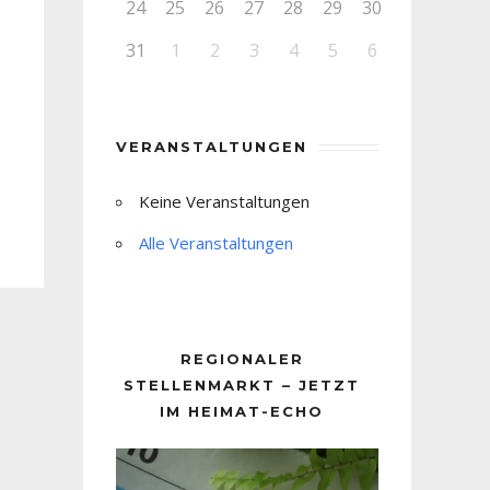
24
25
26
27
28
29
30
31
1
2
3
4
5
6
VERANSTALTUNGEN
Keine Veranstaltungen
Alle Veranstaltungen
REGIONALER
STELLENMARKT – JETZT
IM HEIMAT-ECHO
Video-