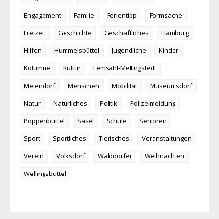
Engagement
Familie
Ferientipp
Formsache
Freizeit
Geschichte
Geschäftliches
Hamburg
Hilfen
Hummelsbüttel
Jugendliche
Kinder
Kolumne
Kultur
Lemsahl-Mellingstedt
Meiendorf
Menschen
Mobilität
Museumsdorf
Natur
Natürliches
Politik
Polizeimeldung
Poppenbüttel
Sasel
Schule
Senioren
Sport
Sportliches
Tierisches
Veranstaltungen
Verein
Volksdorf
Walddörfer
Weihnachten
Wellingsbüttel