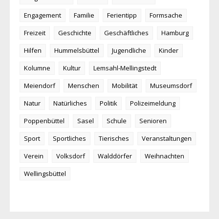
Engagement
Familie
Ferientipp
Formsache
Freizeit
Geschichte
Geschäftliches
Hamburg
Hilfen
Hummelsbüttel
Jugendliche
Kinder
Kolumne
Kultur
Lemsahl-Mellingstedt
Meiendorf
Menschen
Mobilität
Museumsdorf
Natur
Natürliches
Politik
Polizeimeldung
Poppenbüttel
Sasel
Schule
Senioren
Sport
Sportliches
Tierisches
Veranstaltungen
Verein
Volksdorf
Walddörfer
Weihnachten
Wellingsbüttel