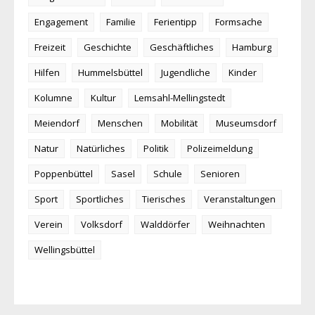
Engagement
Familie
Ferientipp
Formsache
Freizeit
Geschichte
Geschäftliches
Hamburg
Hilfen
Hummelsbüttel
Jugendliche
Kinder
Kolumne
Kultur
Lemsahl-Mellingstedt
Meiendorf
Menschen
Mobilität
Museumsdorf
Natur
Natürliches
Politik
Polizeimeldung
Poppenbüttel
Sasel
Schule
Senioren
Sport
Sportliches
Tierisches
Veranstaltungen
Verein
Volksdorf
Walddörfer
Weihnachten
Wellingsbüttel