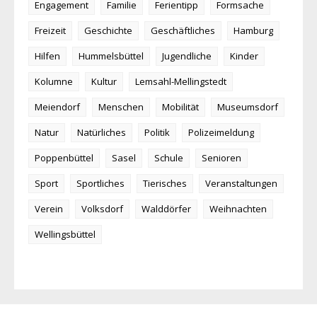
Engagement
Familie
Ferientipp
Formsache
Freizeit
Geschichte
Geschäftliches
Hamburg
Hilfen
Hummelsbüttel
Jugendliche
Kinder
Kolumne
Kultur
Lemsahl-Mellingstedt
Meiendorf
Menschen
Mobilität
Museumsdorf
Natur
Natürliches
Politik
Polizeimeldung
Poppenbüttel
Sasel
Schule
Senioren
Sport
Sportliches
Tierisches
Veranstaltungen
Verein
Volksdorf
Walddörfer
Weihnachten
Wellingsbüttel