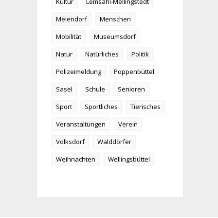
Kultur
Lemsahl-Mellingstedt
Meiendorf
Menschen
Mobilität
Museumsdorf
Natur
Natürliches
Politik
Polizeimeldung
Poppenbüttel
Sasel
Schule
Senioren
Sport
Sportliches
Tierisches
Veranstaltungen
Verein
Volksdorf
Walddörfer
Weihnachten
Wellingsbüttel