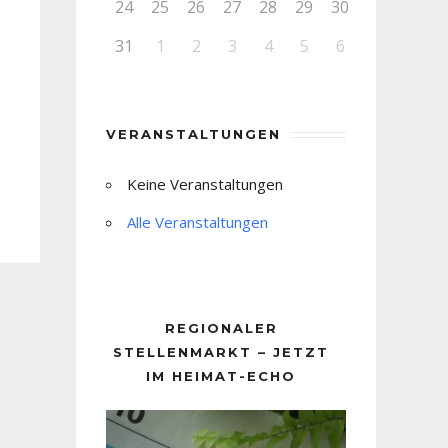
24
25
26
27
28
29
30
31
1
2
3
4
5
6
VERANSTALTUNGEN
Keine Veranstaltungen
Alle Veranstaltungen
REGIONALER
STELLENMARKT – JETZT
IM HEIMAT-ECHO
Video-