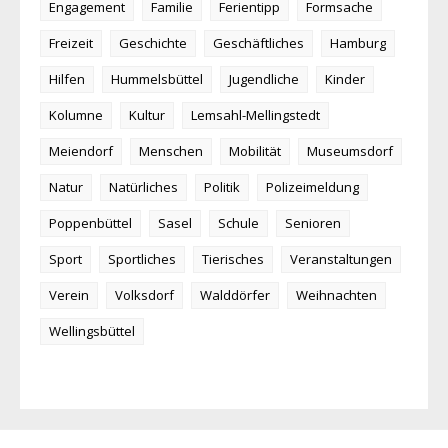
Engagement
Familie
Ferientipp
Formsache
Freizeit
Geschichte
Geschäftliches
Hamburg
Hilfen
Hummelsbüttel
Jugendliche
Kinder
Kolumne
Kultur
Lemsahl-Mellingstedt
Meiendorf
Menschen
Mobilität
Museumsdorf
Natur
Natürliches
Politik
Polizeimeldung
Poppenbüttel
Sasel
Schule
Senioren
Sport
Sportliches
Tierisches
Veranstaltungen
Verein
Volksdorf
Walddörfer
Weihnachten
Wellingsbüttel