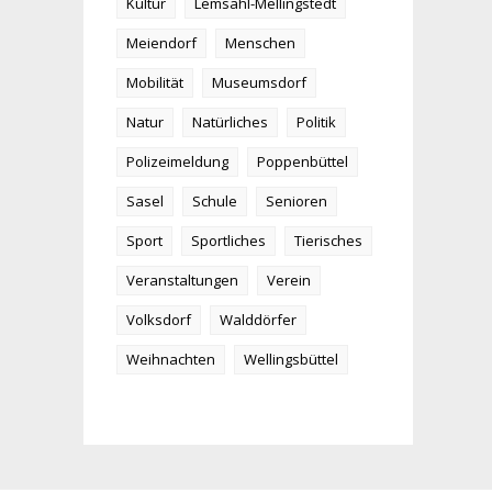
Kultur
Lemsahl-Mellingstedt
Meiendorf
Menschen
Mobilität
Museumsdorf
Natur
Natürliches
Politik
Polizeimeldung
Poppenbüttel
Sasel
Schule
Senioren
Sport
Sportliches
Tierisches
Veranstaltungen
Verein
Volksdorf
Walddörfer
Weihnachten
Wellingsbüttel