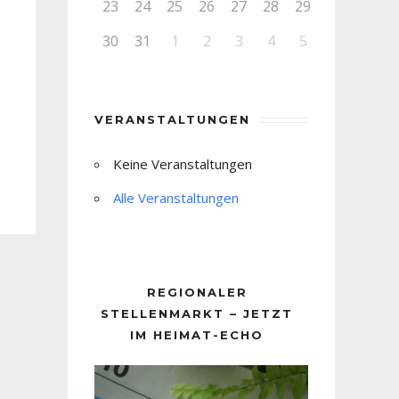
23
24
25
26
27
28
29
30
31
1
2
3
4
5
VERANSTALTUNGEN
Keine Veranstaltungen
Alle Veranstaltungen
REGIONALER
STELLENMARKT – JETZT
IM HEIMAT-ECHO
Video-