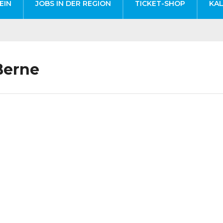
EIN
JOBS IN DER REGION
TICKET-SHOP
KA
Berne