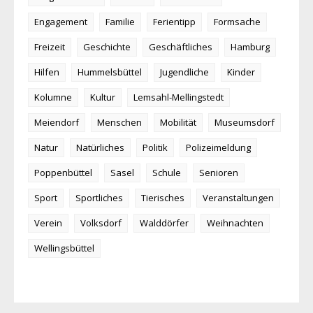
Engagement
Familie
Ferientipp
Formsache
Freizeit
Geschichte
Geschäftliches
Hamburg
Hilfen
Hummelsbüttel
Jugendliche
Kinder
Kolumne
Kultur
Lemsahl-Mellingstedt
Meiendorf
Menschen
Mobilität
Museumsdorf
Natur
Natürliches
Politik
Polizeimeldung
Poppenbüttel
Sasel
Schule
Senioren
Sport
Sportliches
Tierisches
Veranstaltungen
Verein
Volksdorf
Walddörfer
Weihnachten
Wellingsbüttel