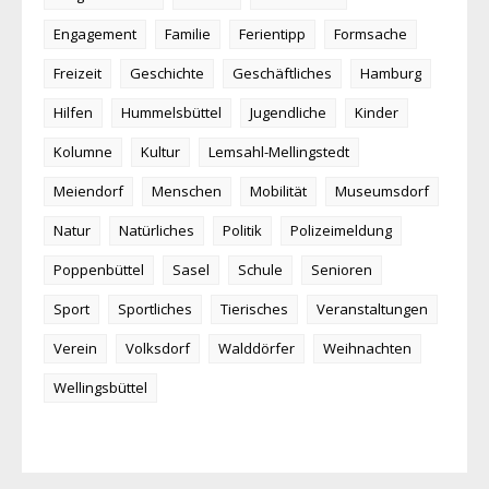
Engagement
Familie
Ferientipp
Formsache
Freizeit
Geschichte
Geschäftliches
Hamburg
Hilfen
Hummelsbüttel
Jugendliche
Kinder
Kolumne
Kultur
Lemsahl-Mellingstedt
Meiendorf
Menschen
Mobilität
Museumsdorf
Natur
Natürliches
Politik
Polizeimeldung
Poppenbüttel
Sasel
Schule
Senioren
Sport
Sportliches
Tierisches
Veranstaltungen
Verein
Volksdorf
Walddörfer
Weihnachten
Wellingsbüttel