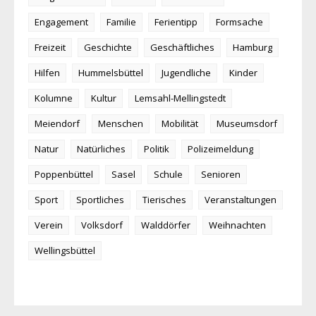
Engagement
Familie
Ferientipp
Formsache
Freizeit
Geschichte
Geschäftliches
Hamburg
Hilfen
Hummelsbüttel
Jugendliche
Kinder
Kolumne
Kultur
Lemsahl-Mellingstedt
Meiendorf
Menschen
Mobilität
Museumsdorf
Natur
Natürliches
Politik
Polizeimeldung
Poppenbüttel
Sasel
Schule
Senioren
Sport
Sportliches
Tierisches
Veranstaltungen
Verein
Volksdorf
Walddörfer
Weihnachten
Wellingsbüttel