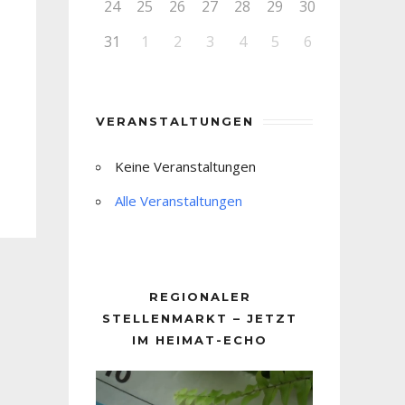
24
25
26
27
28
29
30
31
1
2
3
4
5
6
VERANSTALTUNGEN
Keine Veranstaltungen
Alle Veranstaltungen
REGIONALER
STELLENMARKT – JETZT
IM HEIMAT-ECHO
Video-