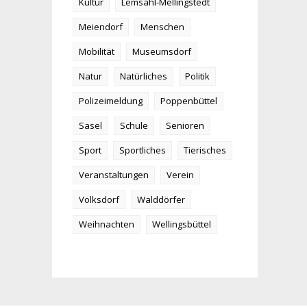
Kultur
Lemsahl-Mellingstedt
Meiendorf
Menschen
Mobilität
Museumsdorf
Natur
Natürliches
Politik
Polizeimeldung
Poppenbüttel
Sasel
Schule
Senioren
Sport
Sportliches
Tierisches
Veranstaltungen
Verein
Volksdorf
Walddörfer
Weihnachten
Wellingsbüttel