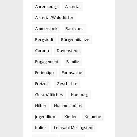
Ahrensburg
Alstertal
Alstertal/Walddörfer
Ammersbek
Bauliches
Bergstedt
Bürgerinitiative
Corona
Duvenstedt
Engagement
Familie
Ferientipp
Formsache
Freizeit
Geschichte
Geschäftliches
Hamburg
Hilfen
Hummelsbüttel
Jugendliche
Kinder
Kolumne
Kultur
Lemsahl-Mellingstedt