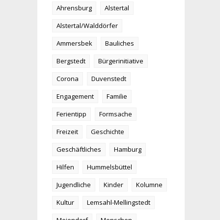
Ahrensburg
Alstertal
Alstertal/Walddörfer
Ammersbek
Bauliches
Bergstedt
Bürgerinitiative
Corona
Duvenstedt
Engagement
Familie
Ferientipp
Formsache
Freizeit
Geschichte
Geschäftliches
Hamburg
Hilfen
Hummelsbüttel
Jugendliche
Kinder
Kolumne
Kultur
Lemsahl-Mellingstedt