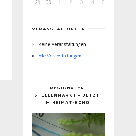
29
30
1
2
3
4
5
VERANSTALTUNGEN
Keine Veranstaltungen
Alle Veranstaltungen
REGIONALER
STELLENMARKT – JETZT
IM HEIMAT-ECHO
Video-
Player