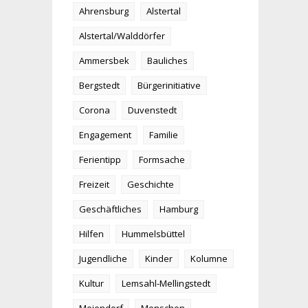
Ahrensburg
Alstertal
Alstertal/Walddörfer
Ammersbek
Bauliches
Bergstedt
Bürgerinitiative
Corona
Duvenstedt
Engagement
Familie
Ferientipp
Formsache
Freizeit
Geschichte
Geschäftliches
Hamburg
Hilfen
Hummelsbüttel
Jugendliche
Kinder
Kolumne
Kultur
Lemsahl-Mellingstedt