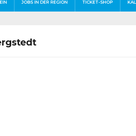
EIN
JOBS IN DER REGION
TICKET-SHOP
KA
rgstedt