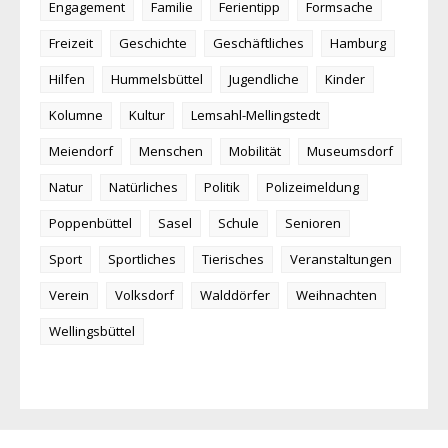
Engagement
Familie
Ferientipp
Formsache
Freizeit
Geschichte
Geschäftliches
Hamburg
Hilfen
Hummelsbüttel
Jugendliche
Kinder
Kolumne
Kultur
Lemsahl-Mellingstedt
Meiendorf
Menschen
Mobilität
Museumsdorf
Natur
Natürliches
Politik
Polizeimeldung
Poppenbüttel
Sasel
Schule
Senioren
Sport
Sportliches
Tierisches
Veranstaltungen
Verein
Volksdorf
Walddörfer
Weihnachten
Wellingsbüttel