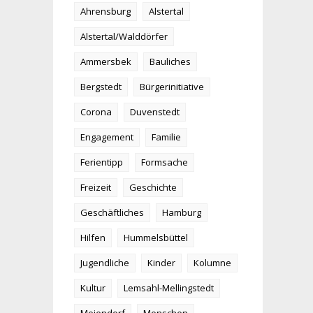
Ahrensburg
Alstertal
Alstertal/Walddörfer
Ammersbek
Bauliches
Bergstedt
Bürgerinitiative
Corona
Duvenstedt
Engagement
Familie
Ferientipp
Formsache
Freizeit
Geschichte
Geschäftliches
Hamburg
Hilfen
Hummelsbüttel
Jugendliche
Kinder
Kolumne
Kultur
Lemsahl-Mellingstedt