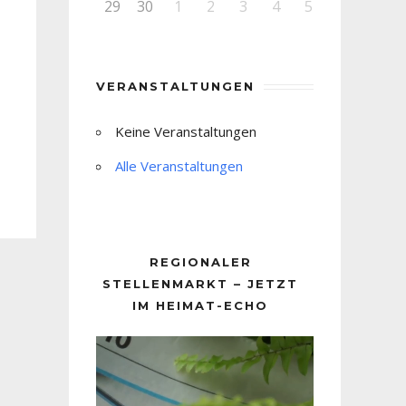
29
30
1
2
3
4
5
VERANSTALTUNGEN
Keine Veranstaltungen
Alle Veranstaltungen
REGIONALER
STELLENMARKT – JETZT
IM HEIMAT-ECHO
Video-
Player