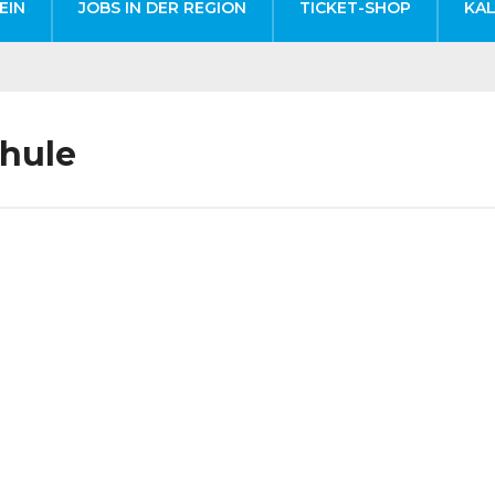
EIN
JOBS IN DER REGION
TICKET-SHOP
KA
chule