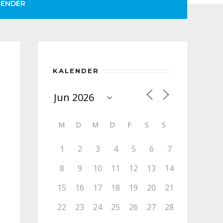
LENDER
KALENDER
M
D
M
D
F
S
S
1
2
3
4
5
6
7
8
9
10
11
12
13
14
15
16
17
18
19
20
21
22
23
24
25
26
27
28