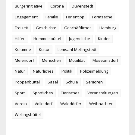
Bürgerinitiative
Corona
Duvenstedt
Engagement
Familie
Ferientipp
Formsache
Freizeit
Geschichte
Geschäftliches
Hamburg
Hilfen
Hummelsbüttel
Jugendliche
Kinder
Kolumne
Kultur
Lemsahl-Mellingstedt
Meiendorf
Menschen
Mobilität
Museumsdorf
Natur
Natürliches
Politik
Polizeimeldung
Poppenbüttel
Sasel
Schule
Senioren
Sport
Sportliches
Tierisches
Veranstaltungen
Verein
Volksdorf
Walddörfer
Weihnachten
Wellingsbüttel