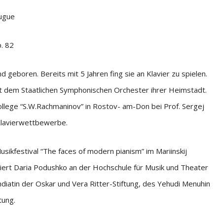
Fugue
. 82
eboren. Bereits mit 5 Jahren fing sie an Klavier zu spielen.
n mit dem Staatlichen Symphonischen Orchester ihrer Heimstadt.
llege “S.W.Rachmaninov” in Rostov- am-Don bei Prof. Sergej
Klavierwettbewerbe.
sikfestival “The faces of modern pianism” im Mariinskij
udiert Daria Podushko an der Hochschule für Musik und Theater
endiatin der Oskar und Vera Ritter-Stiftung, des Yehudi Menuhin
tung.