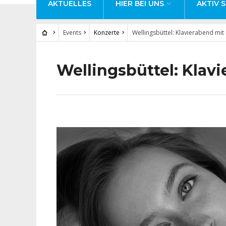
AKTUELLES
HIER BEI UNS
AKTIV S
Events
Konzerte
Wellingsbüttel: Klavierabend mi
Wellingsbüttel: Klav