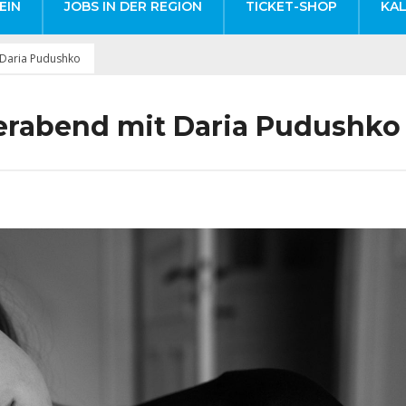
EIN
JOBS IN DER REGION
TICKET-SHOP
KA
t Daria Pudushko
ierabend mit Daria Pudushko