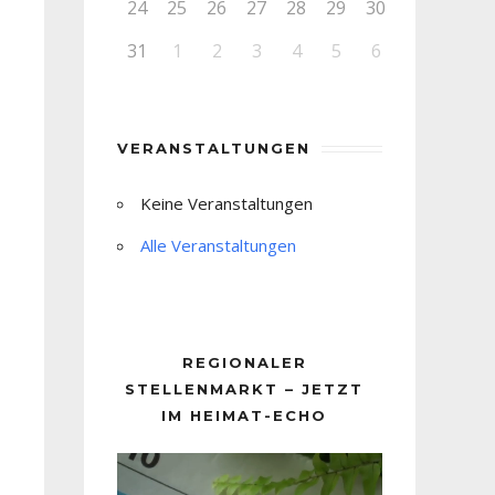
24
25
26
27
28
29
30
31
1
2
3
4
5
6
VERANSTALTUNGEN
Keine Veranstaltungen
Alle Veranstaltungen
REGIONALER
STELLENMARKT – JETZT
IM HEIMAT-ECHO
Video-