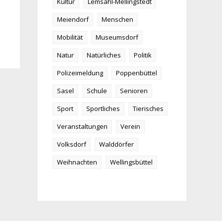
Kultur
Lemsahl-Mellingstedt
Meiendorf
Menschen
Mobilität
Museumsdorf
Natur
Natürliches
Politik
Polizeimeldung
Poppenbüttel
Sasel
Schule
Senioren
Sport
Sportliches
Tierisches
Veranstaltungen
Verein
Volksdorf
Walddörfer
Weihnachten
Wellingsbüttel