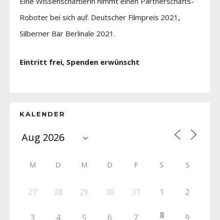
Eine Wissenschaftlerin nimmt einen Partnerschafts-
Roboter bei sich auf. Deutscher Filmpreis 2021,
Silberner Bär Berlinale 2021.
Eintritt frei, Spenden erwünscht
KALENDER
M
D
M
D
F
S
S
27
28
29
30
31
1
2
8
3
4
5
6
7
9