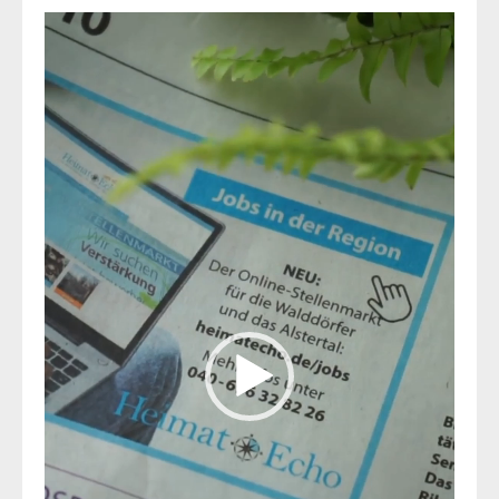
Video-
Player