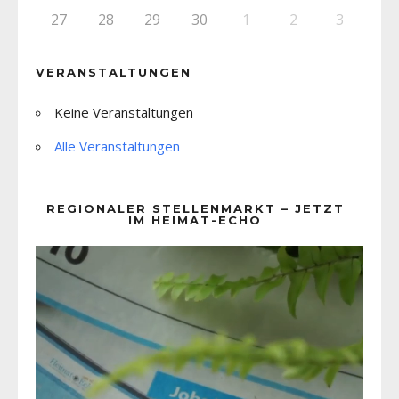
27
28
29
30
1
2
3
VERANSTALTUNGEN
Keine Veranstaltungen
Alle Veranstaltungen
REGIONALER STELLENMARKT – JETZT
IM HEIMAT-ECHO
Video-
Player