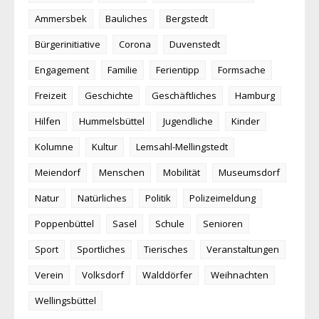
Ammersbek
Bauliches
Bergstedt
Bürgerinitiative
Corona
Duvenstedt
Engagement
Familie
Ferientipp
Formsache
Freizeit
Geschichte
Geschäftliches
Hamburg
Hilfen
Hummelsbüttel
Jugendliche
Kinder
Kolumne
Kultur
Lemsahl-Mellingstedt
Meiendorf
Menschen
Mobilität
Museumsdorf
Natur
Natürliches
Politik
Polizeimeldung
Poppenbüttel
Sasel
Schule
Senioren
Sport
Sportliches
Tierisches
Veranstaltungen
Verein
Volksdorf
Walddörfer
Weihnachten
Wellingsbüttel