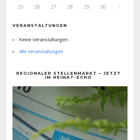
25
26
27
28
29
30
1
VERANSTALTUNGEN
Keine Veranstaltungen
Alle Veranstaltungen
REGIONALER STELLENMARKT – JETZT
IM HEIMAT-ECHO
Video-
Player