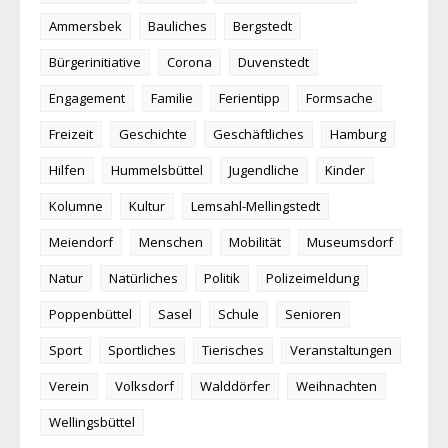
Ammersbek
Bauliches
Bergstedt
Bürgerinitiative
Corona
Duvenstedt
Engagement
Familie
Ferientipp
Formsache
Freizeit
Geschichte
Geschäftliches
Hamburg
Hilfen
Hummelsbüttel
Jugendliche
Kinder
Kolumne
Kultur
Lemsahl-Mellingstedt
Meiendorf
Menschen
Mobilität
Museumsdorf
Natur
Natürliches
Politik
Polizeimeldung
Poppenbüttel
Sasel
Schule
Senioren
Sport
Sportliches
Tierisches
Veranstaltungen
Verein
Volksdorf
Walddörfer
Weihnachten
Wellingsbüttel