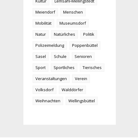
Kultur
Lemsahl-Mellingstedt
Meiendorf
Menschen
Mobilität
Museumsdorf
Natur
Natürliches
Politik
Polizeimeldung
Poppenbüttel
Sasel
Schule
Senioren
Sport
Sportliches
Tierisches
Veranstaltungen
Verein
Volksdorf
Walddörfer
Weihnachten
Wellingsbüttel