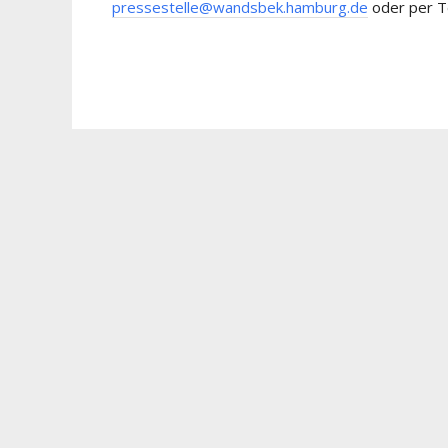
pressestelle@wandsbek.hamburg.de
oder per T