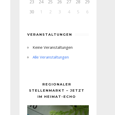
23
24
25
26
27
28
29
30
1
2
3
4
5
6
VERANSTALTUNGEN
Keine Veranstaltungen
Alle Veranstaltungen
REGIONALER
STELLENMARKT – JETZT
IM HEIMAT-ECHO
Video-