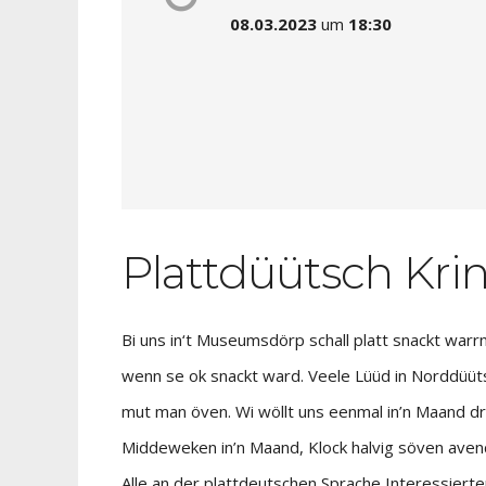
08.03.2023
um
18:30
Plattdüütsch Kr
Bi uns in‘t Museumsdörp schall platt snackt warrn
wenn se ok snackt ward. Veele Lüüd in Norddüütsc
mut man öven. Wi wöllt uns eenmal in’n Maand dr
Middeweken in’n Maand, Klock halvig söven aven
Alle an der plattdeutschen Sprache Interessierte