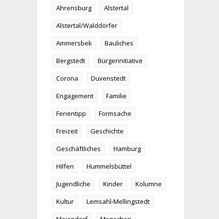
Ahrensburg
Alstertal
Alstertal/Walddörfer
Ammersbek
Bauliches
Bergstedt
Bürgerinitiative
Corona
Duvenstedt
Engagement
Familie
Ferientipp
Formsache
Freizeit
Geschichte
Geschäftliches
Hamburg
Hilfen
Hummelsbüttel
Jugendliche
Kinder
Kolumne
Kultur
Lemsahl-Mellingstedt