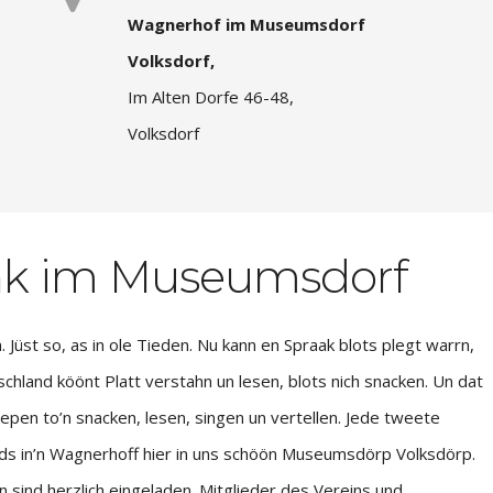
Wagnerhof im Museumsdorf
Volksdorf,
Im Alten Dorfe 46-48,
Volksdorf
ink im Museumsdorf
. Jüst so, as in ole Tieden. Nu kann en Spraak blots plegt warrn,
hland köönt Platt verstahn un lesen, blots nich snacken. Un dat
epen to’n snacken, lesen, singen un vertellen. Jede tweete
ds in’n Wagnerhoff hier in uns schöön Museumsdörp Volksdörp.
n sind herzlich eingeladen. Mitglieder des Vereins und