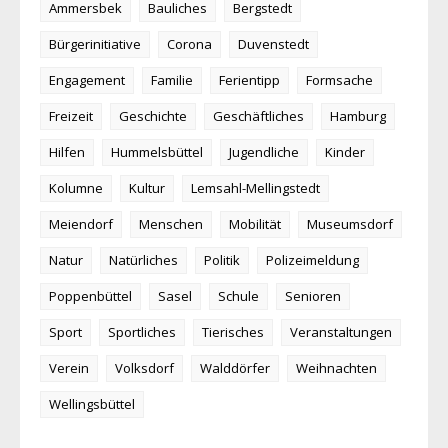
Ammersbek
Bauliches
Bergstedt
Bürgerinitiative
Corona
Duvenstedt
Engagement
Familie
Ferientipp
Formsache
Freizeit
Geschichte
Geschäftliches
Hamburg
Hilfen
Hummelsbüttel
Jugendliche
Kinder
Kolumne
Kultur
Lemsahl-Mellingstedt
Meiendorf
Menschen
Mobilität
Museumsdorf
Natur
Natürliches
Politik
Polizeimeldung
Poppenbüttel
Sasel
Schule
Senioren
Sport
Sportliches
Tierisches
Veranstaltungen
Verein
Volksdorf
Walddörfer
Weihnachten
Wellingsbüttel