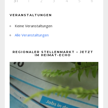
31
1
2
3
4
5
6
VERANSTALTUNGEN
Keine Veranstaltungen
Alle Veranstaltungen
REGIONALER STELLENMARKT – JETZT
IM HEIMAT-ECHO
Video-
Player