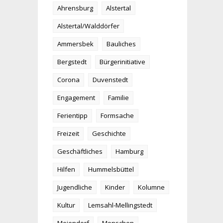
Ahrensburg
Alstertal
Alstertal/Walddörfer
Ammersbek
Bauliches
Bergstedt
Bürgerinitiative
Corona
Duvenstedt
Engagement
Familie
Ferientipp
Formsache
Freizeit
Geschichte
Geschäftliches
Hamburg
Hilfen
Hummelsbüttel
Jugendliche
Kinder
Kolumne
Kultur
Lemsahl-Mellingstedt