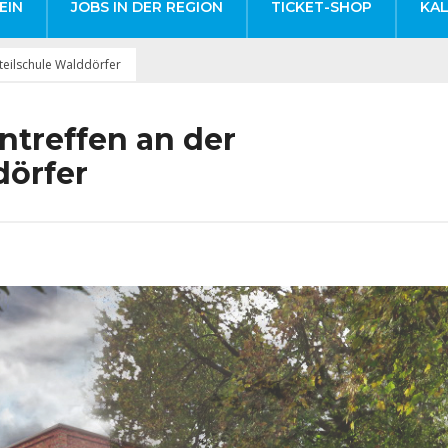
EIN
JOBS IN DER REGION
TICKET-SHOP
KA
teilschule Walddörfer
ntreffen an der
dörfer