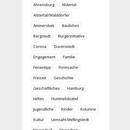
Ahrensburg
Alstertal
Alstertal/Walddörfer
Ammersbek
Bauliches
Bergstedt
Bürgerinitiative
Corona
Duvenstedt
Engagement
Familie
Ferientipp
Formsache
Freizeit
Geschichte
Geschäftliches
Hamburg
Hilfen
Hummelsbüttel
Jugendliche
Kinder
Kolumne
Kultur
Lemsahl-Mellingstedt