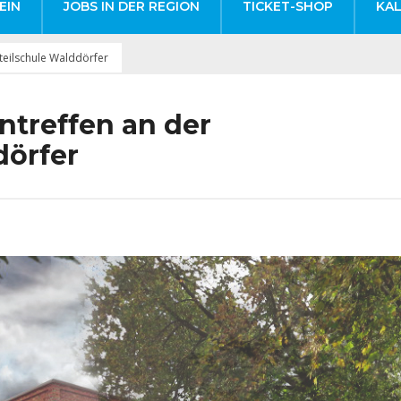
EIN
JOBS IN DER REGION
TICKET-SHOP
KA
teilschule Walddörfer
ntreffen an der
dörfer