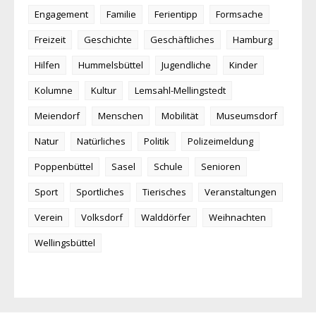
Engagement
Familie
Ferientipp
Formsache
Freizeit
Geschichte
Geschäftliches
Hamburg
Hilfen
Hummelsbüttel
Jugendliche
Kinder
Kolumne
Kultur
Lemsahl-Mellingstedt
Meiendorf
Menschen
Mobilität
Museumsdorf
Natur
Natürliches
Politik
Polizeimeldung
Poppenbüttel
Sasel
Schule
Senioren
Sport
Sportliches
Tierisches
Veranstaltungen
Verein
Volksdorf
Walddörfer
Weihnachten
Wellingsbüttel