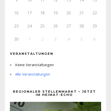
16
17
18
19
20
21
22
23
24
25
26
27
28
29
30
1
2
3
4
5
6
VERANSTALTUNGEN
Keine Veranstaltungen
Alle Veranstaltungen
REGIONALER STELLENMARKT – JETZT
IM HEIMAT-ECHO
Video-