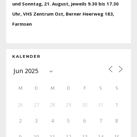
und Sonntag, 21. August, jeweils 9.30 bis 17.30
Uhr, VHS Zentrum Ost, Berner Heerweg 183,
Farmsen
KALENDER
M
D
M
D
F
S
S
26
27
28
29
30
31
1
2
3
4
5
6
7
8
9
10
11
12
13
14
15