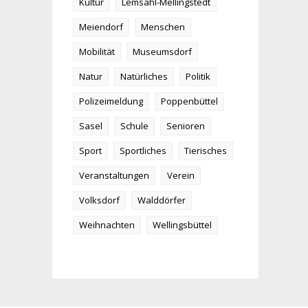
Kultur
Lemsahl-Mellingstedt
Meiendorf
Menschen
Mobilität
Museumsdorf
Natur
Natürliches
Politik
Polizeimeldung
Poppenbüttel
Sasel
Schule
Senioren
Sport
Sportliches
Tierisches
Veranstaltungen
Verein
Volksdorf
Walddörfer
Weihnachten
Wellingsbüttel