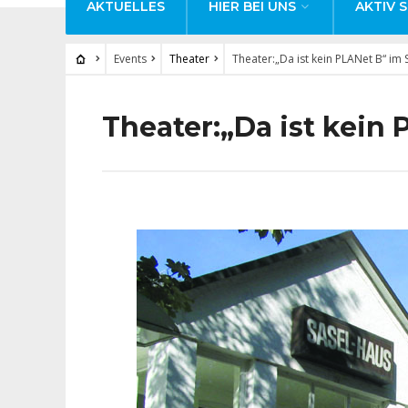
AKTUELLES
HIER BEI UNS
AKTIV S
Events
Theater
Theater:„Da ist kein PLANet B“ im
Theater:„Da ist kein