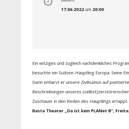
17.06.2022
um
20:00
Ein witziges und zugleich nachdenkliches Progra
besuchte ein Südsee-Häuptling Europa. Seine Ein
Darin entlarvt er unsere Zivilisation auf pointie
Beschreibungen unseres (selbst)zerstörerischen 
Zuschauer in den Reden des Häuptlings ertappt. E
Basta Theater „Da ist kein PLANet B“, Freitag