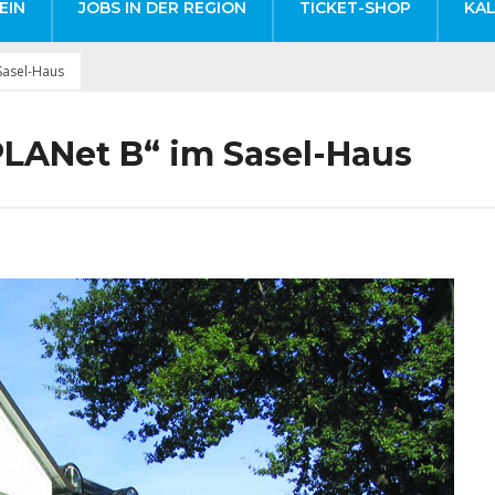
EIN
JOBS IN DER REGION
TICKET-SHOP
KA
 Sasel-Haus
 PLANet B“ im Sasel-Haus