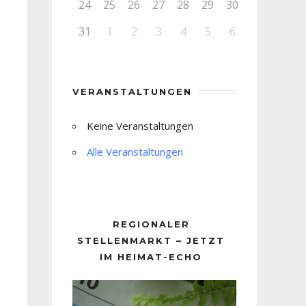
24
25
26
27
28
29
30
31
1
2
3
4
5
6
VERANSTALTUNGEN
Keine Veranstaltungen
Alle Veranstaltungen
REGIONALER
STELLENMARKT – JETZT
IM HEIMAT-ECHO
Video-