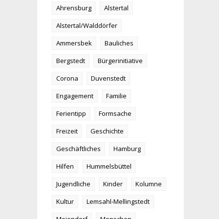
Ahrensburg
Alstertal
Alstertal/Walddörfer
Ammersbek
Bauliches
Bergstedt
Bürgerinitiative
Corona
Duvenstedt
Engagement
Familie
Ferientipp
Formsache
Freizeit
Geschichte
Geschäftliches
Hamburg
Hilfen
Hummelsbüttel
Jugendliche
Kinder
Kolumne
Kultur
Lemsahl-Mellingstedt