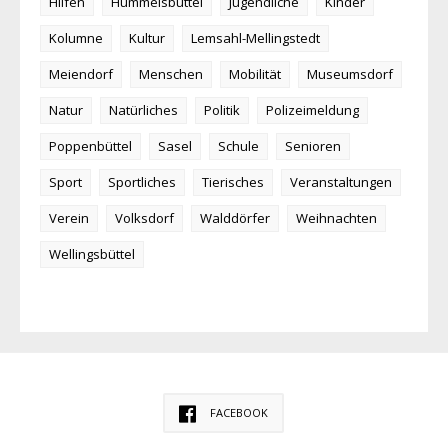
Hilfen
Hummelsbüttel
Jugendliche
Kinder
Kolumne
Kultur
Lemsahl-Mellingstedt
Meiendorf
Menschen
Mobilität
Museumsdorf
Natur
Natürliches
Politik
Polizeimeldung
Poppenbüttel
Sasel
Schule
Senioren
Sport
Sportliches
Tierisches
Veranstaltungen
Verein
Volksdorf
Walddörfer
Weihnachten
Wellingsbüttel
FACEBOOK