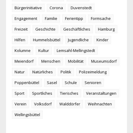
Bürgerinitiative
Corona
Duvenstedt
Engagement
Familie
Ferientipp
Formsache
Freizeit
Geschichte
Geschäftliches
Hamburg
Hilfen
Hummelsbüttel
Jugendliche
Kinder
Kolumne
Kultur
Lemsahl-Mellingstedt
Meiendorf
Menschen
Mobilität
Museumsdorf
Natur
Natürliches
Politik
Polizeimeldung
Poppenbüttel
Sasel
Schule
Senioren
Sport
Sportliches
Tierisches
Veranstaltungen
Verein
Volksdorf
Walddörfer
Weihnachten
Wellingsbüttel