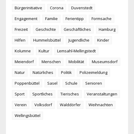
Bürgerinitiative
Corona
Duvenstedt
Engagement
Familie
Ferientipp
Formsache
Freizeit
Geschichte
Geschäftliches
Hamburg
Hilfen
Hummelsbüttel
Jugendliche
Kinder
Kolumne
Kultur
Lemsahl-Mellingstedt
Meiendorf
Menschen
Mobilität
Museumsdorf
Natur
Natürliches
Politik
Polizeimeldung
Poppenbüttel
Sasel
Schule
Senioren
Sport
Sportliches
Tierisches
Veranstaltungen
Verein
Volksdorf
Walddörfer
Weihnachten
Wellingsbüttel