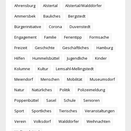
Ahrensburg
Alstertal
Alstertal/Walddörfer
Ammersbek
Bauliches
Bergstedt
Bürgerinitiative
Corona
Duvenstedt
Engagement
Familie
Ferientipp
Formsache
Freizeit
Geschichte
Geschäftliches
Hamburg
Hilfen
Hummelsbüttel
Jugendliche
Kinder
Kolumne
Kultur
Lemsahl-Mellingstedt
Meiendorf
Menschen
Mobilität
Museumsdorf
Natur
Natürliches
Politik
Polizeimeldung
Poppenbüttel
Sasel
Schule
Senioren
Sport
Sportliches
Tierisches
Veranstaltungen
Verein
Volksdorf
Walddörfer
Weihnachten