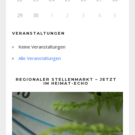
29
30
1
2
3
4
5
VERANSTALTUNGEN
Keine Veranstaltungen
Alle Veranstaltungen
REGIONALER STELLENMARKT – JETZT
IM HEIMAT-ECHO
Video-
Player