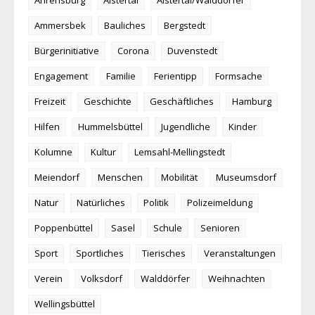
Ammersbek
Bauliches
Bergstedt
Bürgerinitiative
Corona
Duvenstedt
Engagement
Familie
Ferientipp
Formsache
Freizeit
Geschichte
Geschäftliches
Hamburg
Hilfen
Hummelsbüttel
Jugendliche
Kinder
Kolumne
Kultur
Lemsahl-Mellingstedt
Meiendorf
Menschen
Mobilität
Museumsdorf
Natur
Natürliches
Politik
Polizeimeldung
Poppenbüttel
Sasel
Schule
Senioren
Sport
Sportliches
Tierisches
Veranstaltungen
Verein
Volksdorf
Walddörfer
Weihnachten
Wellingsbüttel