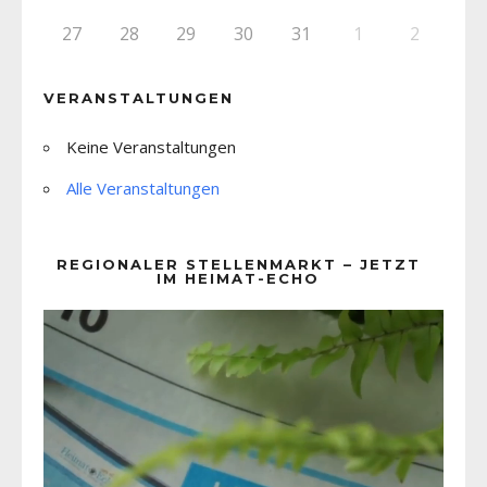
27
28
29
30
31
1
2
VERANSTALTUNGEN
Keine Veranstaltungen
Alle Veranstaltungen
REGIONALER STELLENMARKT – JETZT
IM HEIMAT-ECHO
Video-
Player