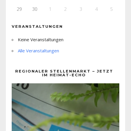
29
30
1
2
3
4
5
VERANSTALTUNGEN
Keine Veranstaltungen
Alle Veranstaltungen
REGIONALER STELLENMARKT – JETZT
IM HEIMAT-ECHO
Video-
Player