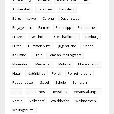
Ammersbek
Bauliches
Bergstedt
Bürgerinitiative
Corona
Duvenstedt
Engagement
Familie
Ferientipp
Formsache
Freizeit
Geschichte
Geschäftliches
Hamburg
Hilfen
Hummelsbüttel
Jugendliche
Kinder
Kolumne
Kultur
Lemsahl-Mellingstedt
Meiendorf
Menschen
Mobilität
Museumsdorf
Natur
Natürliches
Politik
Polizeimeldung
Poppenbüttel
Sasel
Schule
Senioren
Sport
Sportliches
Tierisches
Veranstaltungen
Verein
Volksdorf
Walddörfer
Weihnachten
Wellingsbüttel