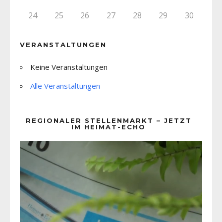
24
25
26
27
28
29
30
VERANSTALTUNGEN
Keine Veranstaltungen
Alle Veranstaltungen
REGIONALER STELLENMARKT – JETZT
IM HEIMAT-ECHO
Video-
Player