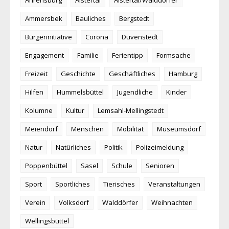
Ammersbek
Bauliches
Bergstedt
Bürgerinitiative
Corona
Duvenstedt
Engagement
Familie
Ferientipp
Formsache
Freizeit
Geschichte
Geschäftliches
Hamburg
Hilfen
Hummelsbüttel
Jugendliche
Kinder
Kolumne
Kultur
Lemsahl-Mellingstedt
Meiendorf
Menschen
Mobilität
Museumsdorf
Natur
Natürliches
Politik
Polizeimeldung
Poppenbüttel
Sasel
Schule
Senioren
Sport
Sportliches
Tierisches
Veranstaltungen
Verein
Volksdorf
Walddörfer
Weihnachten
Wellingsbüttel