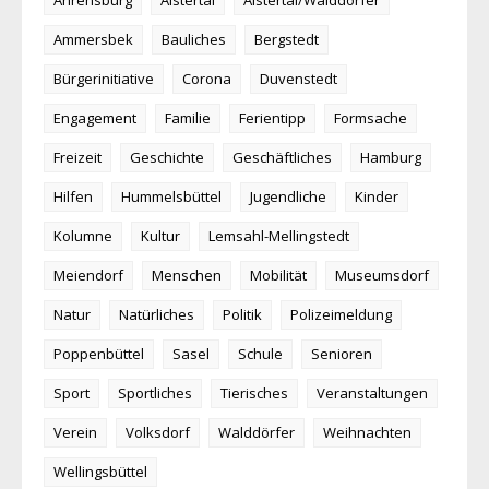
Ammersbek
Bauliches
Bergstedt
Bürgerinitiative
Corona
Duvenstedt
Engagement
Familie
Ferientipp
Formsache
Freizeit
Geschichte
Geschäftliches
Hamburg
Hilfen
Hummelsbüttel
Jugendliche
Kinder
Kolumne
Kultur
Lemsahl-Mellingstedt
Meiendorf
Menschen
Mobilität
Museumsdorf
Natur
Natürliches
Politik
Polizeimeldung
Poppenbüttel
Sasel
Schule
Senioren
Sport
Sportliches
Tierisches
Veranstaltungen
Verein
Volksdorf
Walddörfer
Weihnachten
Wellingsbüttel