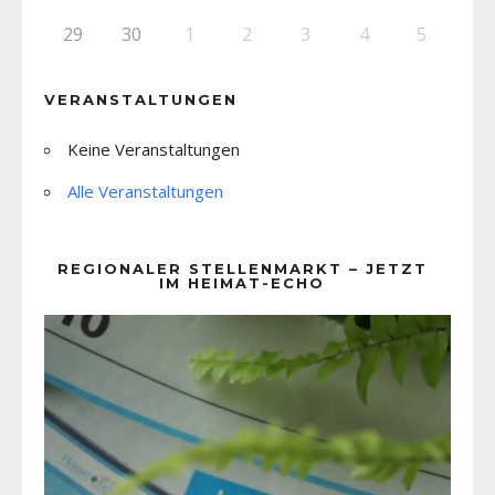
29
30
1
2
3
4
5
VERANSTALTUNGEN
Keine Veranstaltungen
Alle Veranstaltungen
REGIONALER STELLENMARKT – JETZT
IM HEIMAT-ECHO
Video-
Player