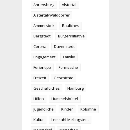
Ahrensburg
Alstertal
Alstertal/Walddörfer
Ammersbek
Bauliches
Bergstedt
Bürgerinitiative
Corona
Duvenstedt
Engagement
Familie
Ferientipp
Formsache
Freizeit
Geschichte
Geschäftliches
Hamburg
Hilfen
Hummelsbüttel
Jugendliche
Kinder
Kolumne
Kultur
Lemsahl-Mellingstedt