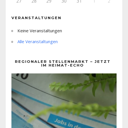
27
28
29
30
31
1
2
VERANSTALTUNGEN
Keine Veranstaltungen
Alle Veranstaltungen
REGIONALER STELLENMARKT – JETZT
IM HEIMAT-ECHO
Video-
Player