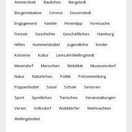
Ammersbek
Bauliches
Bergstedt
Bürgerinitiative
Corona
Duvenstedt
Engagement
Familie
Ferientipp
Formsache
Freizeit
Geschichte
Geschäftliches
Hamburg
Hilfen
Hummelsbüttel
Jugendliche
Kinder
Kolumne
Kultur
Lemsahl-Mellingstedt
Meiendorf
Menschen
Mobilität
Museumsdorf
Natur
Natürliches
Politik
Polizeimeldung
Poppenbüttel
Sasel
Schule
Senioren
Sport
Sportliches
Tierisches
Veranstaltungen
Verein
Volksdorf
Walddörfer
Weihnachten
Wellingsbüttel