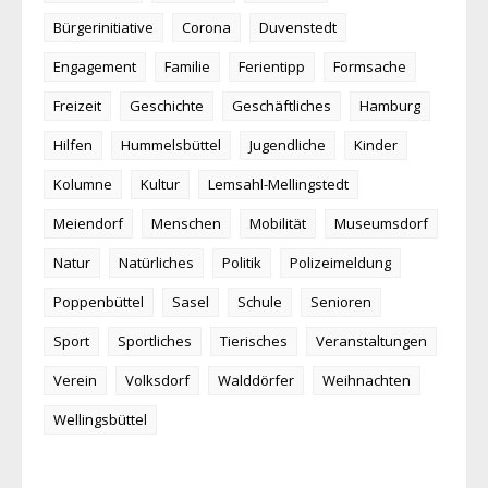
Bürgerinitiative
Corona
Duvenstedt
Engagement
Familie
Ferientipp
Formsache
Freizeit
Geschichte
Geschäftliches
Hamburg
Hilfen
Hummelsbüttel
Jugendliche
Kinder
Kolumne
Kultur
Lemsahl-Mellingstedt
Meiendorf
Menschen
Mobilität
Museumsdorf
Natur
Natürliches
Politik
Polizeimeldung
Poppenbüttel
Sasel
Schule
Senioren
Sport
Sportliches
Tierisches
Veranstaltungen
Verein
Volksdorf
Walddörfer
Weihnachten
Wellingsbüttel