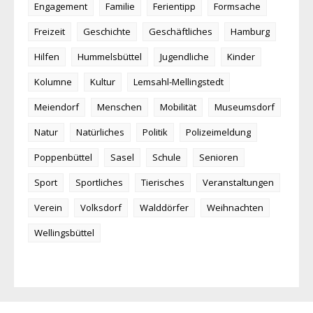
Engagement
Familie
Ferientipp
Formsache
Freizeit
Geschichte
Geschäftliches
Hamburg
Hilfen
Hummelsbüttel
Jugendliche
Kinder
Kolumne
Kultur
Lemsahl-Mellingstedt
Meiendorf
Menschen
Mobilität
Museumsdorf
Natur
Natürliches
Politik
Polizeimeldung
Poppenbüttel
Sasel
Schule
Senioren
Sport
Sportliches
Tierisches
Veranstaltungen
Verein
Volksdorf
Walddörfer
Weihnachten
Wellingsbüttel