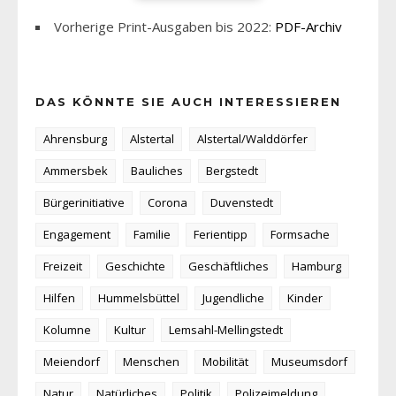
Vorherige Print-Ausgaben bis 2022:
PDF-Archiv
DAS KÖNNTE SIE AUCH INTERESSIEREN
Ahrensburg
Alstertal
Alstertal/Walddörfer
Ammersbek
Bauliches
Bergstedt
Bürgerinitiative
Corona
Duvenstedt
Engagement
Familie
Ferientipp
Formsache
Freizeit
Geschichte
Geschäftliches
Hamburg
Hilfen
Hummelsbüttel
Jugendliche
Kinder
Kolumne
Kultur
Lemsahl-Mellingstedt
Meiendorf
Menschen
Mobilität
Museumsdorf
Natur
Natürliches
Politik
Polizeimeldung