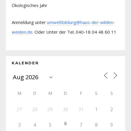
Ökologisches Jahr
Anmeldung unter
umweltbildung@haus-der-wilden-
weiden.de
. Oder Unter der Tel. 040-18 04 48 60 11
KALENDER
M
D
M
D
F
S
S
27
28
29
30
31
1
2
6
3
4
5
7
8
9