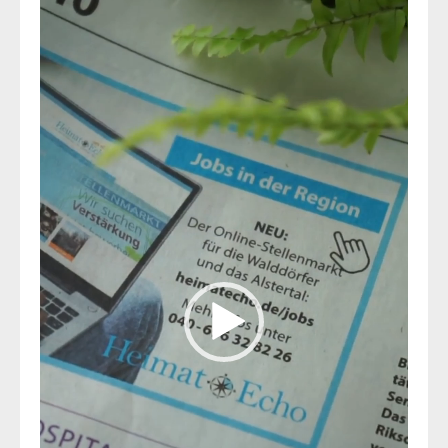
Video-
Player